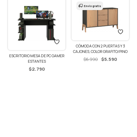
Envío gratis
CÓMODA CON 2 PUERTAS Y 3
CAJONES, COLOR GRAFITO/PINO
R
ESCRITORIO MESA DE PC GAMER
El
El
$
5.590
$
6.990
ESTANTES
precio
precio
$
2.790
original
actual
era:
es:
$6.990.
$5.590.