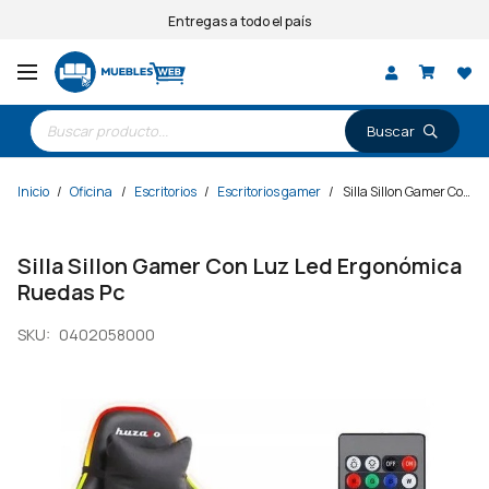
Entregas a todo el país
Búsqueda
de
productos
Inicio
/
Oficina
/
Escritorios
/
Escritorios gamer
/
Silla Sillon Gamer Con Luz Led Ergonómica Ruedas Pc
Silla Sillon Gamer Con Luz Led Ergonómica
Ruedas Pc
SKU:
0402058000