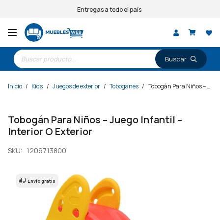
Entregas a todo el país
Búsqueda
de
productos
Inicio
/
Kids
/
Juegos de exterior
/
Toboganes
/
Tobogán Para Niños – Juego Infantil – Interior O Exterior
Tobogán Para Niños – Juego Infantil –
Interior O Exterior
SKU:
1206713800
Envío gratis