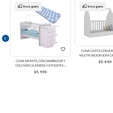
Envío gratis
Envío gratis
CUNA CASITA CONVERTI
MULTIFUNCION SOFA C
Y
CUNA INFANTIL CON CAMBIADOR Y
$
5.690
–
COLCHÓN CAJONERA Y ESTANTES –
BLANCO/AZUL
$
5.990