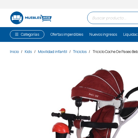
Búsqueda
de
productos
Categorías
Ofertas imperdibles
Nuevos ingresos
Liquidac
Inicio
/
Kids
/
Movilidad infantil
/
Triciclos
/
Triciclo Coche De Paseo Be